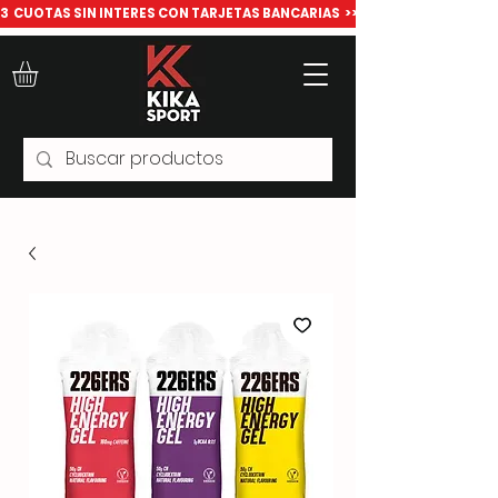
​3  CUOTAS SIN INTERES CON TARJETAS BANCARIAS  >>> Todo para deport