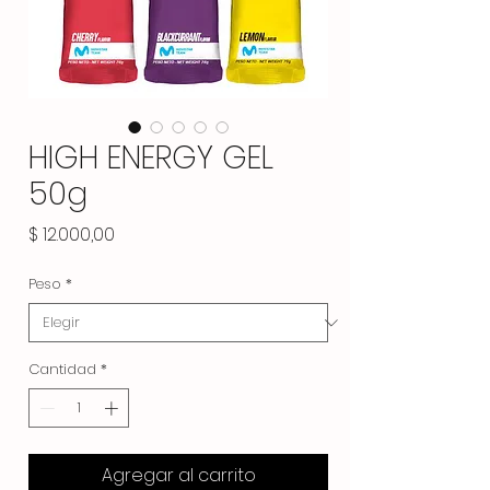
HIGH ENERGY GEL
50g
Precio
$ 12.000,00
Peso
*
Cantidad
*
Agregar al carrito