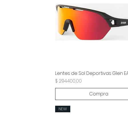
Lentes de Sol Deportivas Glen 
Precio
$ 294.400,00
Compra
NEW