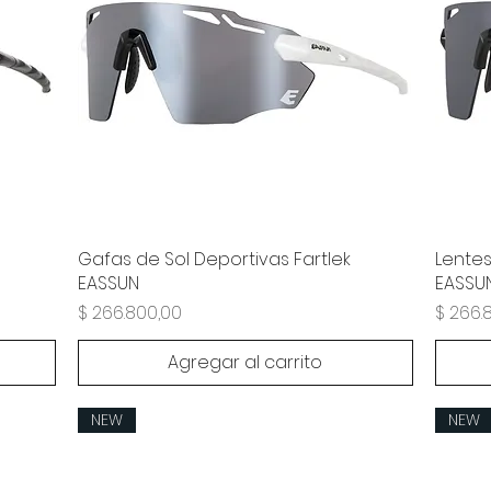
Gafas de Sol Deportivas Fartlek
Lentes
EASSUN
EASSU
Precio
Precio
$ 266.800,00
$ 266.
Agregar al carrito
NEW
NEW