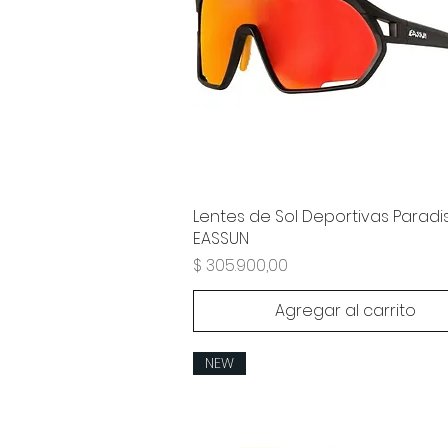
Lentes de Sol Deportivas Paradi
EASSUN
Precio
$ 305.900,00
Agregar al carrito
NEW