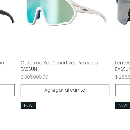
so
Gafas de Sol Deportivas Paradiso
Lentes
EASSUN
EASSU
Precio
Precio
$ 305.900,00
$ 266.
Agregar al carrito
NEW
NEW