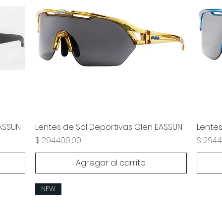
EASSUN
Lentes de Sol Deportivas Glen EASSUN
Lentes
Precio
Precio
$ 294.400,00
$ 294.
Agregar al carrito
NEW