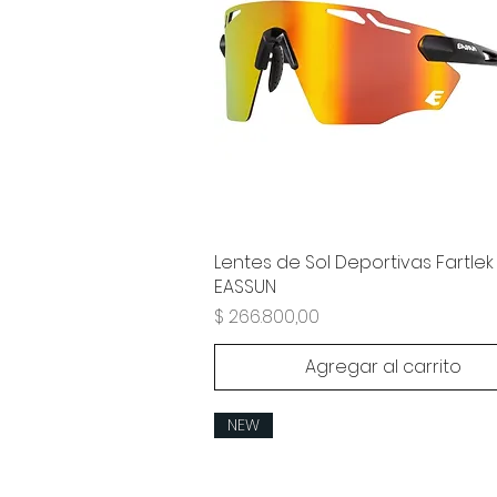
Lentes de Sol Deportivas Fartlek
EASSUN
Precio
$ 266.800,00
Agregar al carrito
NEW