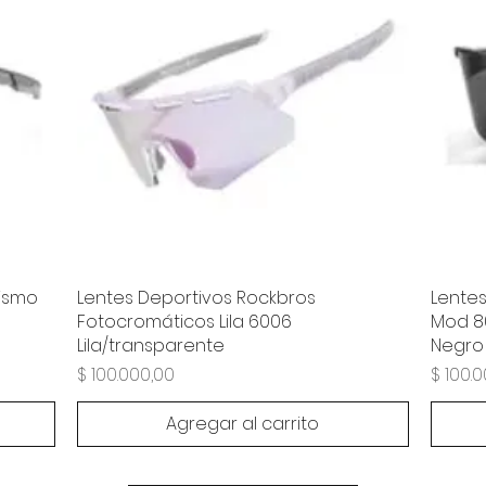
lismo
Lentes Deportivos Rockbros
Lentes
Fotocromáticos Lila 6006
Mod 8
Lila/transparente
Negro
Precio
Precio
$ 100.000,00
$ 100.
Agregar al carrito