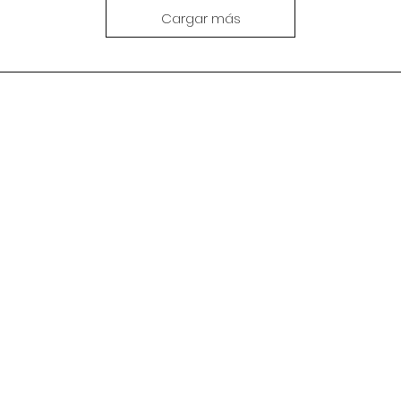
Cargar más
Contacto
7, Exaltación de la Cruz
+5491160389484
, Argentina
info@kika-sport.com
Horario 24 Hs.
Transferencia - Efectiv
Débito - Crédito - QR