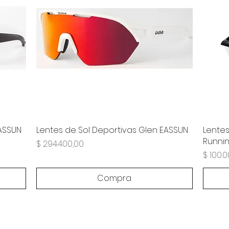
EASSUN
Lentes de Sol Deportivas Glen EASSUN
Lentes
Runni
Precio
$ 294.400,00
Precio
$ 100.
Compra