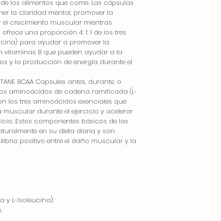
 de los alimentos que come. Las cápsulas
r la claridad mental, promover la
 el crecimiento muscular mientras
ofrece una proporción 4: 1: 1 de los tres
leucina) para ayudar a promover la
 vitaminas B que pueden ayudar a la
s y la producción de energía durante el
NE BCAA Capsules antes, durante, o
 Los aminoácidos de cadena ramificada (L-
 son los tres aminoácidos esenciales que
 muscular durante el ejercicio y acelerar
cicio. Estos componentes básicos de las
turalmente en su dieta diaria y son
ibrio positivo entre el daño muscular y la
a y L-Isoleucina).
.