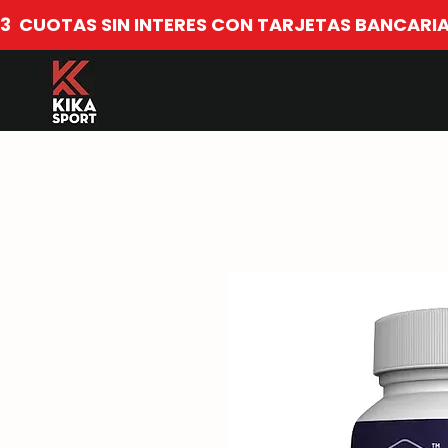
​3  CUOTAS SIN INTERES CON TARJETAS BANCARIA