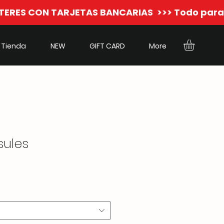
Tienda
NEW
GIFT CARD
More
ules