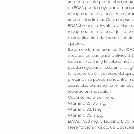
su cuerpo solo puede obtenerlas
de BCAA pueden ayudar a mantene
recuperación muscular y mejorar
superas tus límites. Cada cápsula 
BCAA (L-leucina, L-valina y L-Iso
recuperación muscular junto con
metabolización de los aminoácido
ejercicio.
Recomendamos usar los GU ROCTA
después de cualquier actividad.
leucina, L-valina y L-isoleucina)
pueden ayudar a reducir la fatiga
la recuperación después del ejer
proteínas se pueden encontrar na
esenciales para mantener un equil
reparación muscular.
Cada servicio contiene:
Vitamina B2: 0.5 mg.
Vitamina B6: 1 mg.
Vitamina B12: 3 µg.
BCAAs: 1.500 mg. (L-Leucina, L-Valin
Presentación: Frasco. 60 Cápsulas