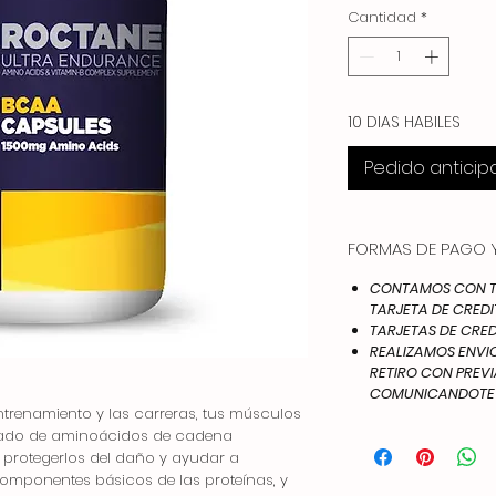
Cantidad
*
10 DIAS HABILES
Pedido antici
FORMAS DE PAGO Y
CONTAMOS CON TO
TARJETA DE CREDI
TARJETAS DE CRED
REALIZAMOS ENVIOS
RETIRO CON PREV
COMUNICANDOTE A
ntrenamiento y las carreras, tus músculos
icado de aminoácidos de cadena
 protegerlos del daño y ayudar a
componentes básicos de las proteínas, y