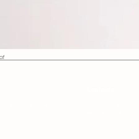
af
Contacto
7, Exaltación de la Cruz
+5491160389484
, Argentina
info@kika-sport.com
Horario 24 Hs.
Transferencia - Efectiv