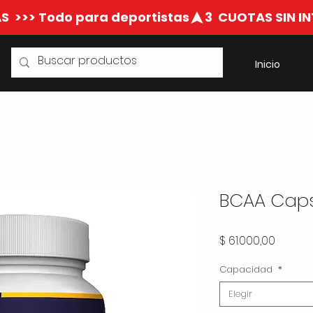
S  >>> Todo para deportistas
Inicio
BCAA Caps
Precio
$ 61.000,00
Capacidad
*
Elegir