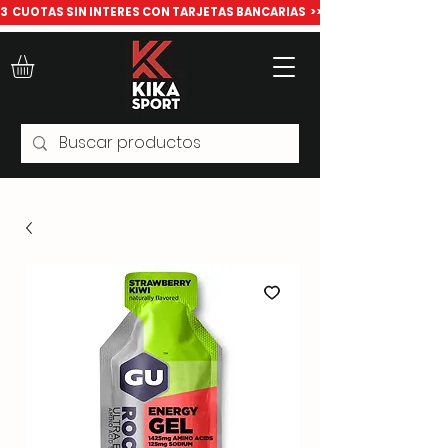
​3  CUOTAS SIN INTERES CON TARJETAS BANCARIAS  >>> Todo para deport