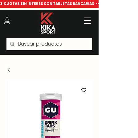
​3  CUOTAS SIN INTERES CON TARJETAS BANCARIAS  >>> Todo para deport