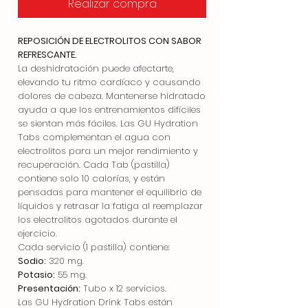
Realizar compra
REPOSICIÓN DE ELECTROLITOS CON SABOR
REFRESCANTE.
La deshidratación puede afectarte,
elevando tu ritmo cardíaco y causando
dolores de cabeza. Mantenerse hidratado
ayuda a que los entrenamientos difíciles
se sientan más fáciles. Las GU Hydration
Tabs complementan el agua con
electrolitos para un mejor rendimiento y
recuperación. Cada Tab (pastilla)
contiene solo 10 calorías, y están
pensadas para mantener el equilibrio de
líquidos y retrasar la fatiga al reemplazar
los electrolitos agotados durante el
ejercicio.
Cada servicio (1 pastilla) contiene:
Sodio:
320 mg.
Potasio:
55 mg.
Presentación:
Tubo x 12 servicios.
Las GU Hydration Drink Tabs están