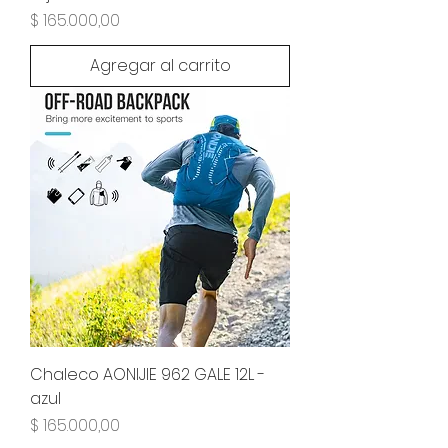
Precio
$ 165.000,00
Agregar al carrito
Chaleco AONIJIE 962 GALE 12L -
azul
Precio
$ 165.000,00