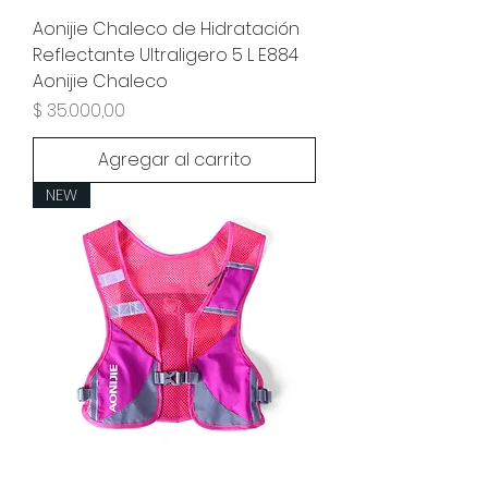
Aonijie Chaleco de Hidratación
Reflectante Ultraligero 5 L E884
Aonijie Chaleco
Precio
$ 35.000,00
Agregar al carrito
NEW