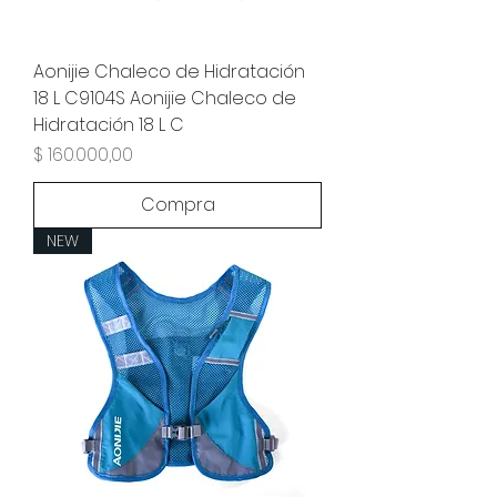
Aonijie Chaleco de Hidratación
18 L C9104S Aonijie Chaleco de
Hidratación 18 L C
Precio
$ 160.000,00
Compra
NEW