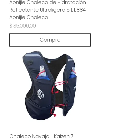
Aonijie Chaleco de Hidratación
Reflectante Ultraligero 5 L E884
Aonijie Chaleco
Precio
$ 35.000,00
Compra
Chaleco Navajo - Kaizen 7L