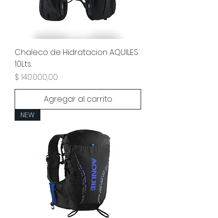
Chaleco de Hidratacion AQUILES
10Lts.
Precio
$ 140.000,00
Agregar al carrito
NEW