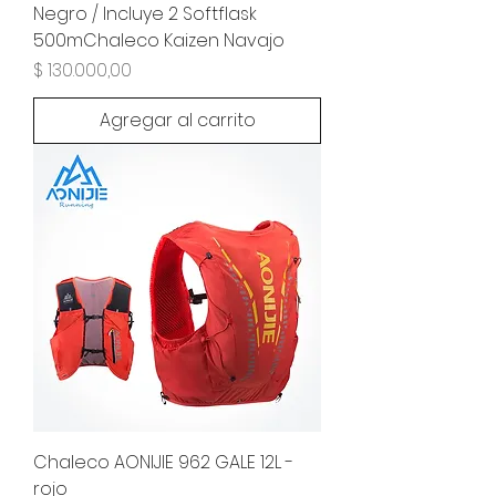
Negro / Incluye 2 Softflask
500mChaleco Kaizen Navajo
Precio
$ 130.000,00
Agregar al carrito
Chaleco AONIJIE 962 GALE 12L -
rojo