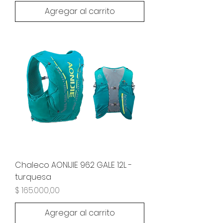
Agregar al carrito
Chaleco AONIJIE 962 GALE 12L -
turquesa
Precio
$ 165.000,00
Agregar al carrito