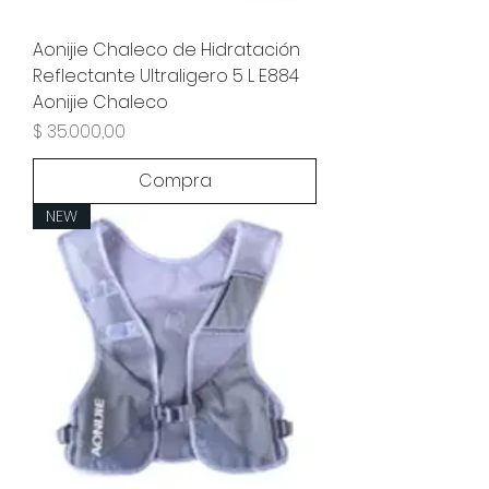
Aonijie Chaleco de Hidratación
Reflectante Ultraligero 5 L E884
Aonijie Chaleco
Precio
$ 35.000,00
Compra
NEW