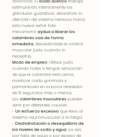
dolorosas. El
ácido acético
trabaja
estimulando intensamente las
glándulas gustativas, desviando la
atención del sistema nervioso hacia
esta nueva señal. Este
mecanismo
aydua a liberar los
calambres casi de forma
inmediata
, devolviéndote el control
muscular justo cuando lo
necesitas.
Modo de empleo:
Utilizar justo
cuando notes o tengas sensación
de que el calambre está cerca,
masticar cada gominola y
permanécela en la boca alrededor
de 15 segundos más o menos.
Los
calambres musculares
puedes
venir por diferentes causas:
-
Un esfuerzo excesivo
que lleva al
sistema neuromuscular a la fatiga.
-
Deshidratación o desequilibrio de
los niveles de sodio y agua
, ya sea
por falta de agua o por exceso de