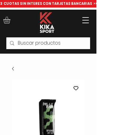
​3  CUOTAS SIN INTERES CON TARJETAS BANCARIAS  >>> Todo para deport