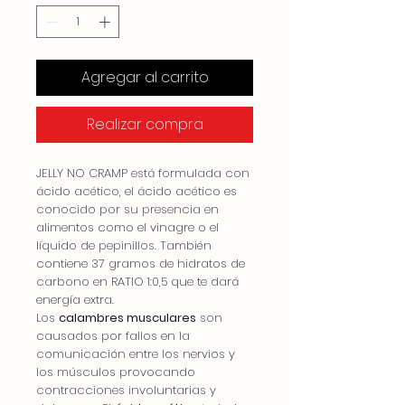
Agregar al carrito
Realizar compra
JELLY NO CRAMP está formulada con
ácido acético, el ácido acético es
conocido por su presencia en
alimentos como el vinagre o el
líquido de pepinillos. También
contiene 37 gramos de hidratos de
carbono en RATIO 1:0,5 que te dará
energía extra.
Los
calambres musculares
son
causados por fallos en la
comunicación entre los nervios y
los músculos provocando
contracciones involuntarias y