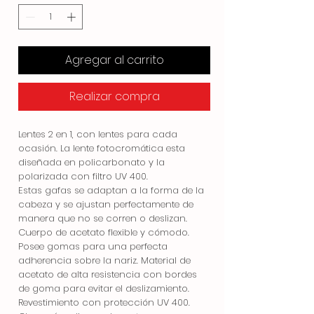
Agregar al carrito
Realizar compra
Lentes 2 en 1, con lentes para cada
ocasión. La lente fotocromática esta
diseñada en policarbonato y la
polarizada con filtro UV 400.
Estas gafas se adaptan a la forma de la
cabeza y se ajustan perfectamente de
manera que no se corren o deslizan.
Cuerpo de acetato flexible y cómodo.
Posee gomas para una perfecta
adherencia sobre la nariz. Material de
acetato de alta resistencia con bordes
de goma para evitar el deslizamiento.
Revestimiento con protección UV 400.