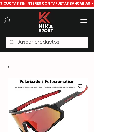
​3  CUOTAS SIN INTERES CON TARJETAS BANCARIAS  >>> Todo para deport