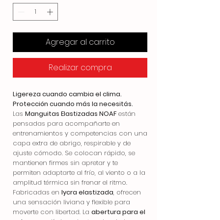
Agregar al carrito
Realizar compra
Ligereza cuando cambia el clima.
Protección cuando más la necesitás.
Las
Manguitas Elastizadas NOAF
están
pensadas para acompañarte en
entrenamientos y competencias con una
capa extra de abrigo, respirable y de
ajuste cómodo. Se colocan rápido, se
mantienen firmes sin apretar y te
permiten adaptarte al frío, al viento o a la
amplitud térmica sin frenar el ritmo.
Fabricadas en
lycra elastizada
, ofrecen
una sensación liviana y flexible para
moverte con libertad. La
abertura para el