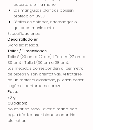
cobertura en la mano.
Las manguitas blancas poseen
protección UV50.
Fáciles de colocar, arremangar o
quitar en movimiento.
Especificaciones
Desarrollado en:
Lycra elastizada.
Talles / Dimensiones:
Talle S (20 cm a 27 cm) | Talle M (27 cm a
30 cm) | Talle L (30 cm a 38 cm).
Las medidas corresponden al perímetro
de bíceps y son orientativas. Al tratarse
de un material elastizado, pueden ceder
según el contorno del brazo.
Peso:
70 g.
Cuidados:
No lavar en seco. Lavar a mano con
agua fría. No usar blanqueador. No
planchar.