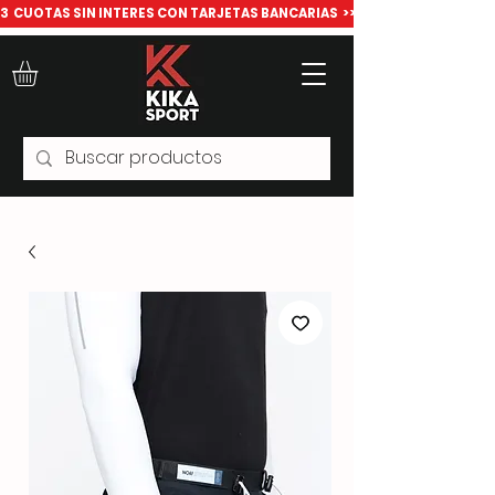
​3  CUOTAS SIN INTERES CON TARJETAS BANCARIAS  >>> Todo para deport