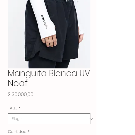
Manguita Blanca UV
Noaf
Precio
$ 30.000,00
TALLE
*
Cantidad
*