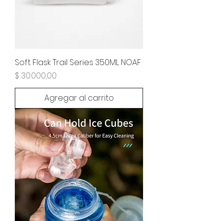
Soft Flask Trail Series 350ML NOAF
Precio
$ 30.000,00
Agregar al carrito