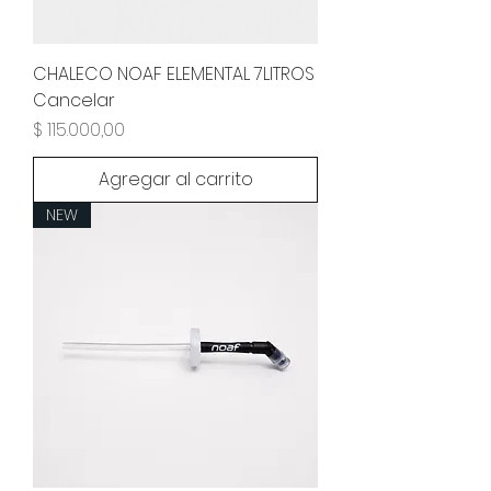
CHALECO NOAF ELEMENTAL 7LITROS
Cancelar
Precio
$ 115.000,00
Agregar al carrito
NEW