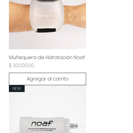
Muñequera de Hidratación Noaf
Precio
$ 30.000,00
Agregar al carrito
NEW