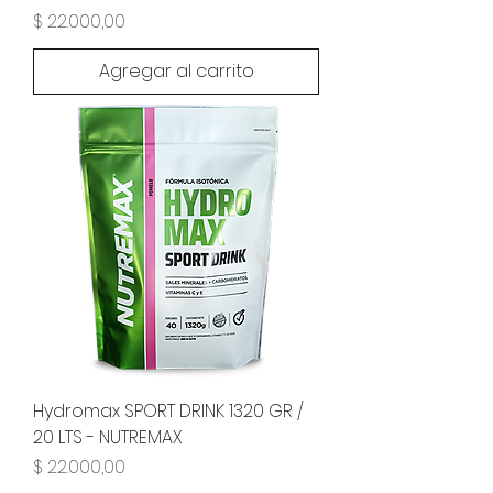
Precio
$ 22.000,00
Agregar al carrito
Hydromax SPORT DRINK 1320 GR /
20 LTS - NUTREMAX
Precio
$ 22.000,00