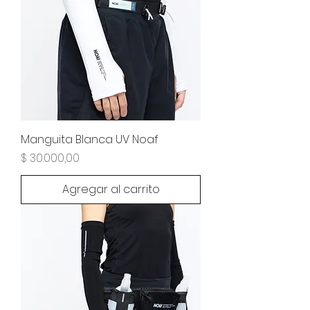
Manguita Blanca UV Noaf
Precio
$ 30.000,00
Agregar al carrito