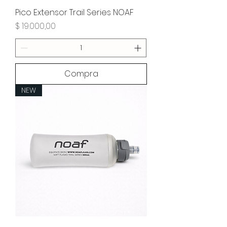
Pico Extensor Trail Series NOAF
Precio
$ 19.000,00
Compra
NEW