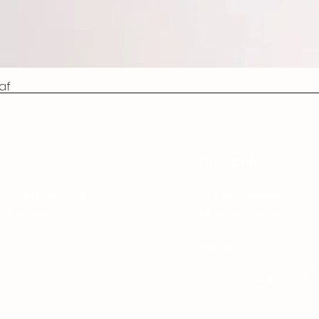
af
Contacto
7, Exaltación de la Cruz
+5491160389484
, Argentina
info@kika-sport.com
Horario 24 Hs.
Transferencia - Efectiv
Débito - Crédito - QR