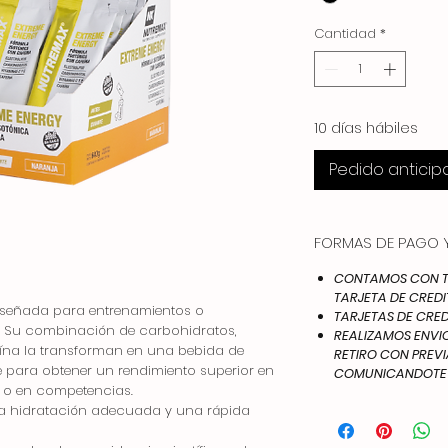
Cantidad
*
10 días hábiles
Pedido antici
FORMAS DE PAGO Y
CONTAMOS CON TO
TARJETA DE CREDI
iseñada para entrenamientos o
TARJETAS DE CRED
. Su combinación de carbohidratos,
REALIZAMOS ENVIOS
afeína la transforman en una bebida de
RETIRO CON PREV
e para obtener un rendimiento superior en
COMUNICANDOTE A
s o en competencias.
na hidratación adecuada y una rápida