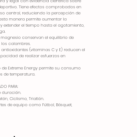
a y legal con evidencia científica sobre
 deportivo. Tiene efectos comprobados en
oso central, reduciendo la percepción de
e esta manera permite aumentar la
y extender el tiempo hasta el agotamiento,
ga.
 magnesio conservan el equilibrio de
e los calambres.
 antioxidantes (vitaminas C y E) reducen el
pacidad de realizar esfuerzos en
ero de Extreme Energy permite su consumo
s de temperatura.
DO PARA:
e duración.
n, Ciclismo, Triatlón.
rtes de equipo como Fútbol, Básquet,