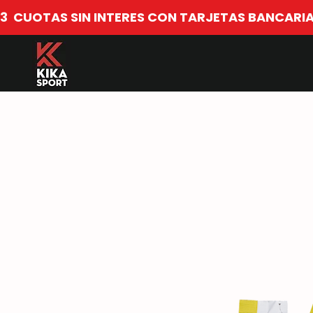
​3  CUOTAS SIN INTERES CON TARJETAS BANCARIA