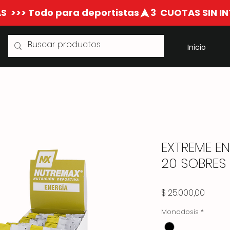
S  >>> Todo para deportistas
Inicio
EXTREME 
20 SOBRES
Precio
$ 25.000,00
Monodosis
*