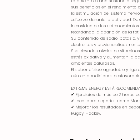
La cafeína es una sustancia segur
sus beneficios en el rendimiento
la estimulación del sistema nervi
esfuerzo durante la actividad. D
intensidad de los entrenamientos 
retardando la aparición de la fati
Su contenido de sodio, potasio, y
electrolitos y previene eficazment
Sus elevados niveles de vitaminas
estrés oxidativo y aumentan la ca
ambientes calurosos.
El sabor cítrico agradable y lig
aún en condiciones desfavorable
EXTREME ENERGY ESTÁ RECOMENDA
✔ Ejercicios de más de 2 horas d
✔ Ideal para deportes como Marató
✔ Mejorar los resultados en depo
Rugby, Hockey.