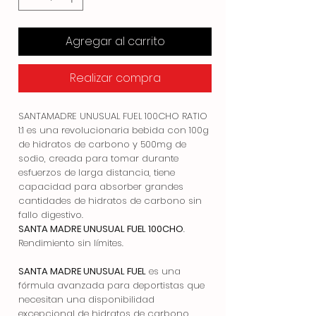
Agregar al carrito
Realizar compra
SANTAMADRE UNUSUAL FUEL 100CHO RATIO
1:1 es una revolucionaria bebida con 100g
de hidratos de carbono y 500mg de
sodio, creada para tomar durante
esfuerzos de larga distancia, tiene
capacidad para absorber grandes
cantidades de hidratos de carbono sin
fallo digestivo.
SANTA MADRE UNUSUAL FUEL
100CHO
.
Rendimiento sin límites.
SANTA MADRE UNUSUAL FUEL
es una
fórmula avanzada para deportistas que
necesitan una disponibilidad
excepcional de hidratos de carbono.