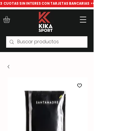
​3  CUOTAS SIN INTERES CON TARJETAS BANCARIAS  >>> Todo para deport