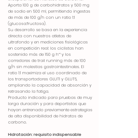
Aporta 100 g de carbohidratos y 500 mg
de sodio en 500 ml, permitiendo ingestas
de más de 100 g/h con un ratio 1:1
(glucosa:fructosa).
Su desarrollo se basa en la experiencia
directa con nuestros atletas de
ultrafondo y en mediciones fisiológicas
en competición real: los ciclistas han
sostenido más de 150 g h⁻¹ y los
corredores de trail running más de 100
g/h sin molestias gastrointestinales. El
ratio 1:1 maximiza el uso coordinado de
los transportadores GLUT1 y GLUT5,
ampliando la capacidad de absorción y
retrasando la fatiga.
Producto indicado para pruebas de muy
larga duración y para deportistas que
hayan entrenado previamente estrategias
de alta disponibilidad de hidratos de
carbono.
Hidratación: requisito indispensable