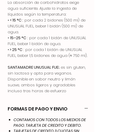
La absorción de carbohidratos exige
agua suficiente. Ajuste la ingesta de
líquidos según la temperatura:
•
< 15 °C :
por cada 2 bidones (500 ml) de
UNUSUAL FUEL, beber 1 bidón (500 ml) de
agua.
•
15–25 °C
: por cada 1 bidón de UNUSUAL
FUEL, beber 1 bidón de agua.
•
> 25 °C
: por cada 1 bidón de UNUSUAL
FUEL, beber 1,5 bidones de agua (≈ 750 ml).
SANTAMADRE UNUSUAL FUE
L es sin gluten,
sin lactosa y apta para veganos.
Disponible en sabor neutro y limón
suave, ambos ligeros y agradables
incluso tras horas de esfuerzo
FORMAS DE PAGO Y ENVIO
CONTAMOS CON TODOS LOS MEDIOS DE
PAGO. TARJETA DE CREDITO Y DEBITO.
TARJETAS DE CREDITO 3 CUOTAS SIN