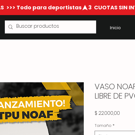
S  >>> Todo para deportistas
Inicio
VASO NOA
LIBRE DE PV
Precio
$ 22.000,00
Tamaño
*