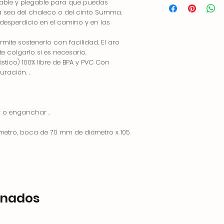
ilizable y plegable para que puedas
ya sea del chaleco o del cinto Summa.
desperdicio en el camino y en las
mite sostenerlo con facilidad. El aro
te colgarlo si es necesario.
stico) 100% libre de BPA y PVC Con
ración. .
r o enganchar .
metro, boca de 70 mm de diámetro x 105
onados