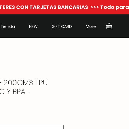
Tienda
NEW
GIFT CARD
More
F 200CM3 TPU
C Y BPA .