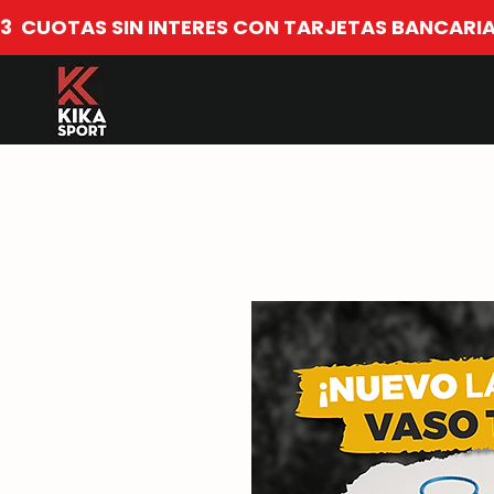
​3  CUOTAS SIN INTERES CON TARJETAS BANCARIA