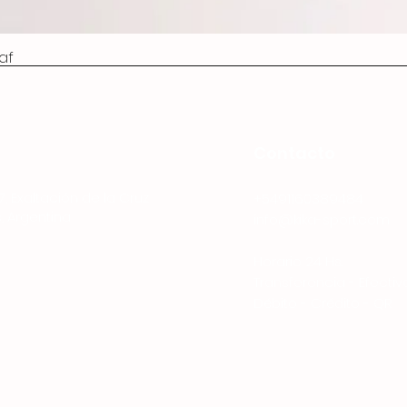
af
Contacto
7, Exaltación de la Cruz
+5491160389484
, Argentina
info@kika-sport.com
Horario 24 Hs.
Transferencia - Efectiv
Débito - Crédito - QR