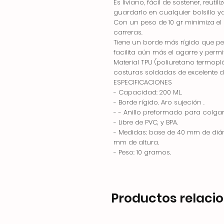
Es liviano, fácil de sostener, reut
guardarlo en cualquier bolsillo 
Con un peso de 10 gr minimiza el 
carreras.
Tiene un borde más rígido que per
facilita aún más el agarre y permi
Material TPU (poliuretano termoplá
costuras soldadas de excelente du
ESPECIFICACIONES
- Capacidad: 200 ML.
- Borde rígido. Aro sujeción .
- - Anillo preformado para colga
- Libre de PVC, y BPA.
- Medidas: base de 40 mm de diá
mm de altura.
- Peso: 10 gramos.
Productos relaci