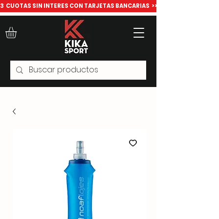
​3  CUOTAS SIN INTERES CON TARJETAS BANCARIAS  >>> Todo para deport