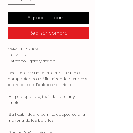
Agregar al carrito
Realizar compra
CARACTERÍSTICAS

 DETALLES

 Estrecho, ligero y flexible.

 Reduce el volumen mientras se bebe, 
compactandose. Minimizando derrames 
o el rebote del líquido en el interior.

 Amplia apertura, fácil de rellenar y 
limpiar

 Su flexibilidad le permite adaptarse a la 
mayoría de los bolsillos.

 Sachet NoAf by Aonijie
