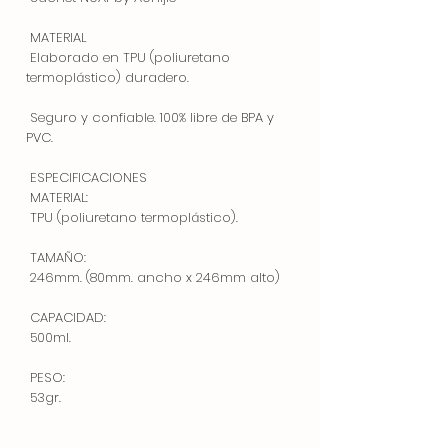
 MATERIAL

 Elaborado en TPU (poliuretano 
termoplástico) duradero.

 Seguro y confiable. 100% libre de BPA y 
PVC.

 ESPECIFICACIONES

 MATERIAL:

 TPU (poliuretano termoplástico).

 TAMAÑO:

 246mm. (80mm. ancho x 246mm alto)

 CAPACIDAD:

 500ml.

 PESO:

 53gr.