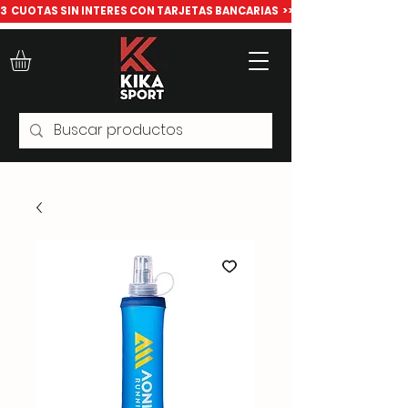
​3  CUOTAS SIN INTERES CON TARJETAS BANCARIAS  >>> Todo para deport