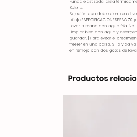
Funda elastizada, aísla térmicame
Botella.
Sujeción con doble cierre en el v
afloja.ESPECIFICACIONESPESO:70gr
Lavar a mano con agua fría. No u
Limpiar bien con agua y detergen
guardar. [ Para evitar el crecimie
freezer en una bolsa. Si la vida y
en remojo con dos gotas de lava
Productos relaci