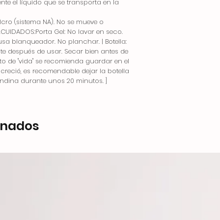
nte el líquido que se transporta en la
elcro (sistema NA). No se mueve o
.CUIDADOS:Porta Gel: No lavar en seco.
sa blanqueador. No planchar. | Botella:
te después de usar. Secar bien antes de
nto de "vida" se recomienda guardar en el
a creció, es recomendable dejar la botella
ndina durante unos 20 minutos. ]
onados