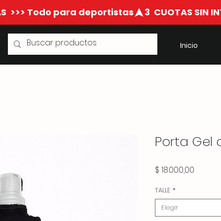
S  >>> Todo para deportistas
Inicio
Porta Gel
Precio
$ 18.000,00
TALLE
*
Elegir