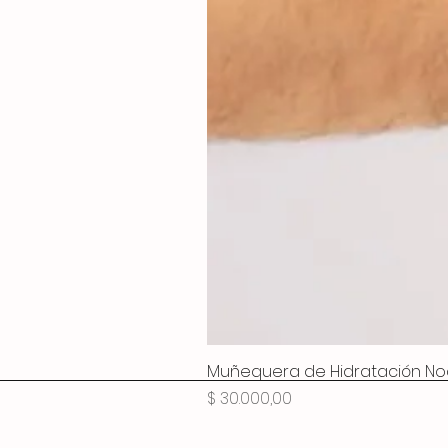
Muñequera de Hidratación No
Precio
$ 30.000,00