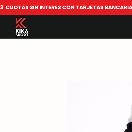
​3  CUOTAS SIN INTERES CON TARJETAS BANCARIA