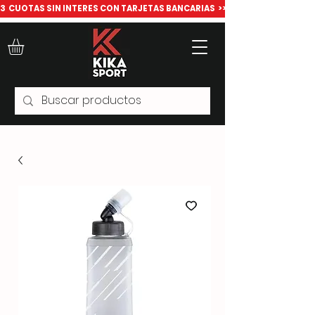
​3  CUOTAS SIN INTERES CON TARJETAS BANCARIAS  >>> Todo para deport