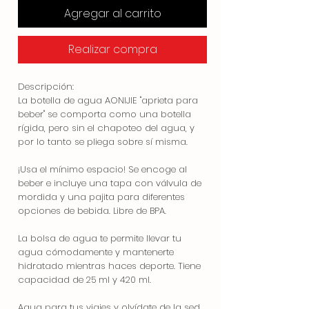
Agregar al carrito
Realizar compra
Descripción:
La botella de agua AONIJIE "aprieta para
beber" se comporta como una botella
rígida, pero sin el chapoteo del agua, y
por lo tanto se pliega sobre sí misma.
¡Usa el mínimo espacio! Se encoge al
beber e incluye una tapa con válvula de
mordida y una pajita para diferentes
opciones de bebida. Libre de BPA.
La bolsa de agua te permite llevar tu
agua cómodamente y mantenerte
hidratado mientras haces deporte. Tiene
capacidad de 25 ml y 420 ml.
Agua para tus viajes y olvídate de la sed