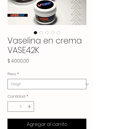
Vaselina en crema
VASE42K
Precio
$ 4.000,00
Peso
*
Cantidad
*
Agregar al carrito