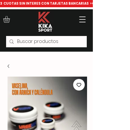
​3  CUOTAS SIN INTERES CON TARJETAS BANCARIAS  >>> Todo para deport