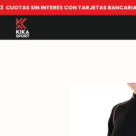
​3  CUOTAS SIN INTERES CON TARJETAS BANCARIA