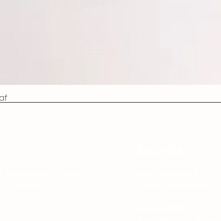
af
Contacto
7, Exaltación de la Cruz
+5491160389484
, Argentina
info@kika-sport.com
Horario 24 Hs.
Transferencia - Efectiv