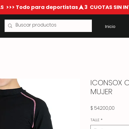
S  >>> Todo para deportistas
Inicio
ICONSOX C
MUJER
Precio
$ 54.200,00
TALLE
*