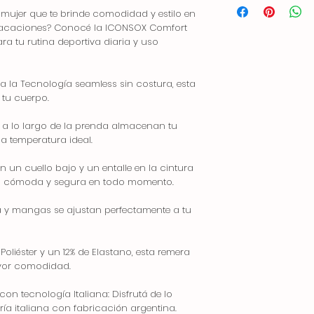
mujer que te brinde comodidad y estilo en
s vacaciones? Conocé la ICONSOX Comfort
ra tu rutina deportiva diaria y uso
s a la Tecnología seamless sin costura, esta
 tu cuerpo.
s a lo largo de la prenda almacenan tu
a temperatura ideal.
un cuello bajo y un entalle en la cintura
rás cómoda y segura en todo momento.
ra y mangas se ajustan perfectamente a tu
oliéster y un 12% de Elastano, esta remera
yor comodidad.
on tecnología Italiana: Disfrutá de lo
a italiana con fabricación argentina.