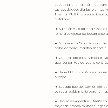
Buscás una remera térmica para 
tus actividades diarias o en tu
Thermal MUJER, tu prenda ideal pa
cotidiano.
🔹 Sujeción y Flexibilidad: Gracia
remera se ajusta perfectamente a
🔹 Mantiene Tu Calor: Los canale
calor corporal, manteniéndote a l
🔹 Comodidad en Movimiento: Con 
que realzan tus curvas, te senti
🔹 Perfect Fit: Los puños en cade
cuerpo.
🔹 Secado Rápido: Con un 88% de P
se seca rápidamente para tu ma
🔹 Hecho en Argentina, Diseñado c
mejor de ambos mundos. Ingenierí