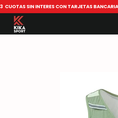
​3  CUOTAS SIN INTERES CON TARJETAS BANCARIA