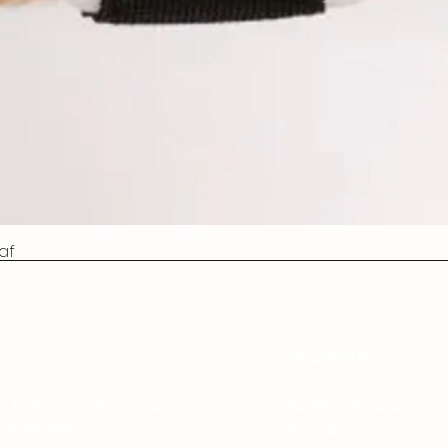
af
Contacto
7, Exaltación de la Cruz
+5491160389484
, Argentina
info@kika-sport.com