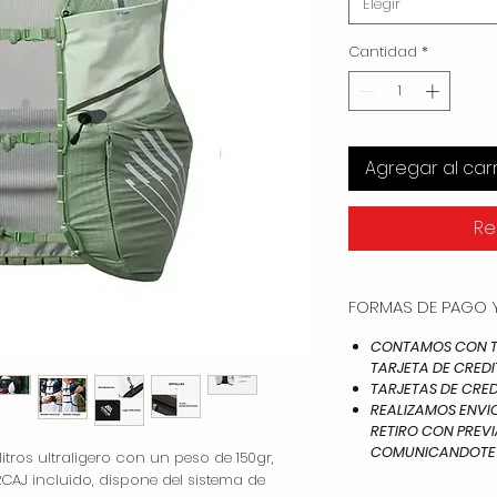
Elegir
Cantidad
*
Agregar al carr
Re
FORMAS DE PAGO Y
CONTAMOS CON TO
TARJETA DE CREDI
TARJETAS DE CRED
REALIZAMOS ENVIOS
RETIRO CON PREV
COMUNICANDOTE A
itros ultraligero con un peso de 150gr,
AJ incluido, dispone del sistema de