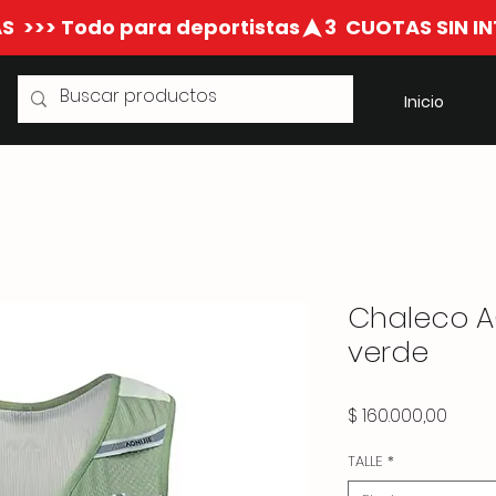
S  >>> Todo para deportistas
Inicio
Chaleco AO
verde
Preci
$ 160.000,00
TALLE
*