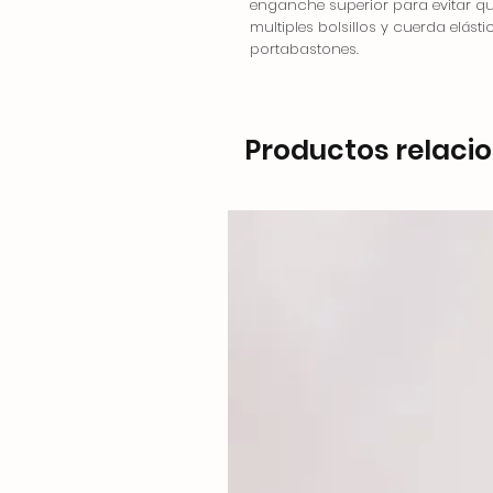
enganche superior para evitar que
multiples bolsillos y cuerda elásti
portabastones.
Productos relaci