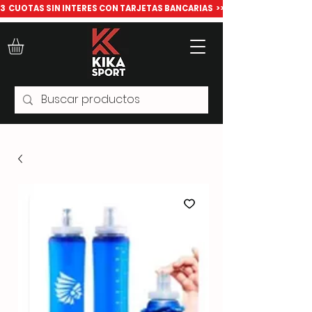
​3  CUOTAS SIN INTERES CON TARJETAS BANCARIAS  >>> Todo para deport