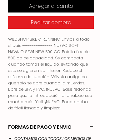
Agregar al carrito
Realizar compra
WILDSHOP BIKE & RUNNING Envíos a todo
el país ---------------- NUEVO SOFT
NAVAJO SFW1 NEW 500 CC. Botella flexible.
500 cc de capacidad. Se compacta
cuando tomas el líquido, evitando que
este se agite en su interior. Reduce el
esfuerzo de succión. Válvula antigoteo
que solo se abre cuando la muerdes.
Libre de BPA y PVC. ¡NUEVO! Base redonda
para que la introducción al chaleco sea
mucho más fácil. ¡NUEVO! Boca ancha
de fácil llenado y limpieza.
FORMAS DE PAGO Y ENVIO
CONTAMOS CON TODOS LOS MEDIOS DE