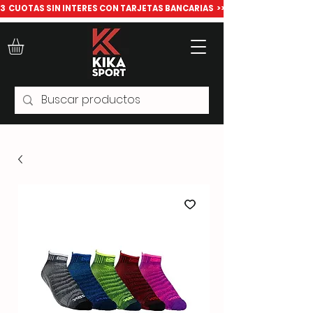
​3  CUOTAS SIN INTERES CON TARJETAS BANCARIAS  >>> Todo para deport