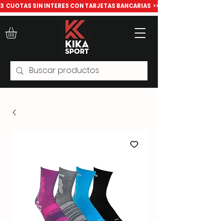
​3  CUOTAS SIN INTERES CON TARJETAS BANCARIAS  >>> Todo para deport