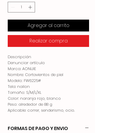
Agregar al carrito
Realizar compra
Descripción
Denunciar artículo
Marca: AONIJIE
Nombre: Cortavientos de piel
Modelo: FW6225#
Tela: nailon
Tamaño: S/M/L/XL
Color: naranja rojo, blanco
Peso: alrededor de 88 g
Aplicable: correr, senderismo, ocio.
FORMAS DE PAGO Y ENVIO