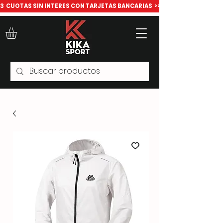
​3  CUOTAS SIN INTERES CON TARJETAS BANCARIAS  >>> Todo para deport