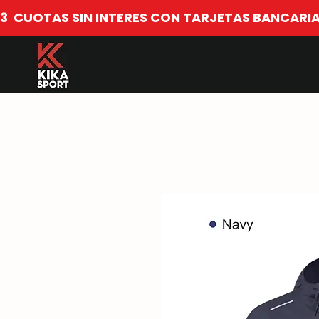
​3  CUOTAS SIN INTERES CON TARJETAS BANCARIA