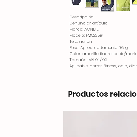
Descripción
Denunciar artículo
Marca: AONIJIE
Modelo: FM5225#
Tela: nailon
Peso: Aproximadamente 96 g
Color: amarillo fluorescente/mari
Tamaño: M/L/XL/XXL
Aplicable: correr, fitness, ocio, diar
Productos relaci