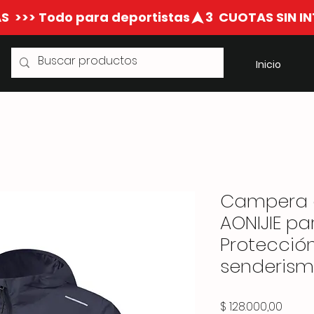
S  >>> Todo para deportistas
Inicio
Campera c
AONIJIE p
Protecció
senderismo 
Preci
$ 128.000,00