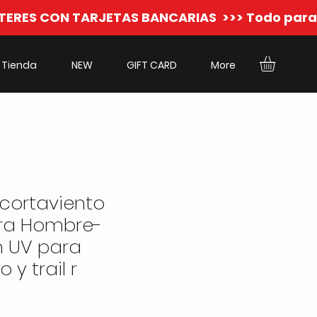
Tienda
NEW
GIFT CARD
More
ortaviento
ara Hombre-
n UV para
y trail r
o