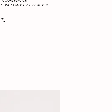
IA COORDINACION
L WHATSAPP +549116038-9484.
NEW