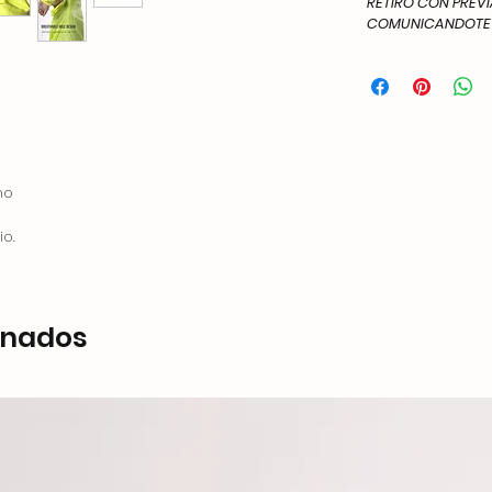
RETIRO CON PREV
COMUNICANDOTE A
no
io.
onados